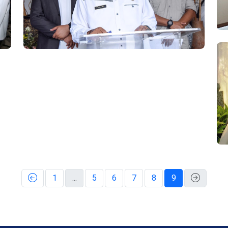
1
...
5
6
7
8
9